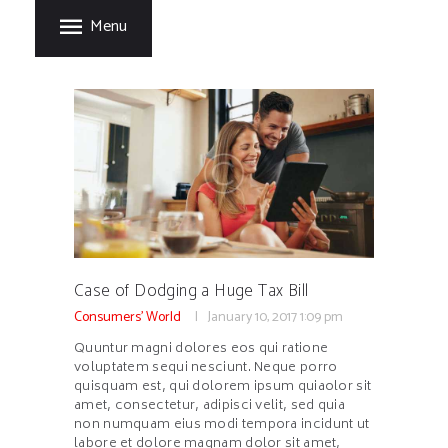
HOME
Menu
FORT GARRY RUBBER
PRODUCTS
A Division of Fort Garry Fire Trucks
MANUFACTURING
PROCESS
CARE & STORAGE
TIPS
CONTACT US
Case of Dodging a Huge Tax Bill
Consumers' World
January 10, 2017
1:09 pm
Quuntur magni dolores eos qui ratione
voluptatem sequi nesciunt. Neque porro
quisquam est, qui dolorem ipsum quiaolor sit
amet, consectetur, adipisci velit, sed quia
non numquam eius modi tempora incidunt ut
labore et dolore magnam dolor sit amet,