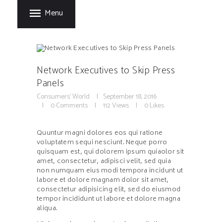
HOME
Menu
FORT GARRY RUBBER
PRODUCTS
A Division of Fort Garry Fire Trucks
MANUFACTURING
PROCESS
Network Executives to Skip Press
CARE & STORAGE
Panels
TIPS
Consumers' World
September 18, 2016
0
Comments
112
Views
0
Likes
CONTACT US
Quuntur magni dolores eos qui ratione
voluptatem sequi nesciunt. Neque porro
quisquam est, qui dolorem ipsum quiaolor sit
amet, consectetur, adipisci velit, sed quia
non numquam eius modi tempora incidunt ut
labore et dolore magnam dolor sit amet,
consectetur adipisicing elit, sed do eiusmod
tempor incididunt ut labore et dolore magna
aliqua.