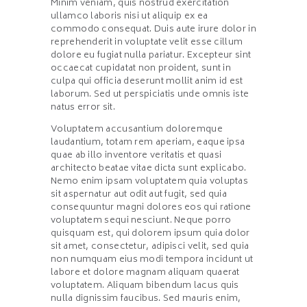
Minim veniam, quis nostrud exercitation
ullamco laboris nisi ut aliquip ex ea
commodo consequat. Duis aute irure dolor in
reprehenderit in voluptate velit esse cillum
dolore eu fugiat nulla pariatur. Excepteur sint
occaecat cupidatat non proident, sunt in
culpa qui officia deserunt mollit anim id est
laborum. Sed ut perspiciatis unde omnis iste
natus error sit.
Voluptatem accusantium doloremque
laudantium, totam rem aperiam, eaque ipsa
quae ab illo inventore veritatis et quasi
architecto beatae vitae dicta sunt explicabo.
Nemo enim ipsam voluptatem quia voluptas
sit aspernatur aut odit aut fugit, sed quia
consequuntur magni dolores eos qui ratione
voluptatem sequi nesciunt. Neque porro
quisquam est, qui dolorem ipsum quia dolor
sit amet, consectetur, adipisci velit, sed quia
non numquam eius modi tempora incidunt ut
labore et dolore magnam aliquam quaerat
voluptatem. Aliquam bibendum lacus quis
nulla dignissim faucibus. Sed mauris enim,